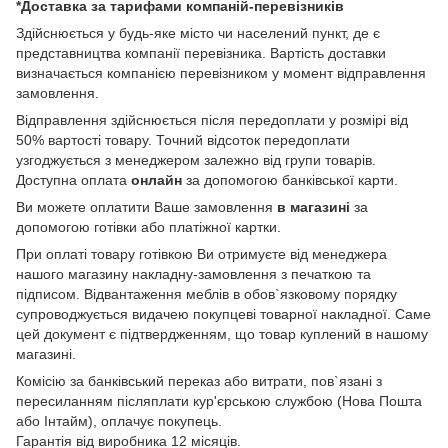
*Доставка за тарифами компаній-перевізників
Здійснюється у будь-яке місто чи населений пункт, де є
представництва компанії перевізника. Вартість доставки
визначається компанією перевізником у момент відправлення
замовлення.
Відправлення здійснюється після передоплати у розмірі від
50% вартості товару. Точний відсоток передоплати
узгоджується з менеджером залежно від групи товарів.
Доступна оплата
онлайн
за допомогою банківської карти.
Ви можете оплатити Ваше замовлення
в магазині
за
допомогою готівки або платіжної картки.
При оплаті товару готівкою Ви отримуєте від менеджера
нашого магазину накладну-замовлення з печаткою та
підписом. Відвантаження меблів в обов`язковому порядку
супроводжується видачею покупцеві товарної накладної. Саме
цей документ є підтвердженням, що товар куплений в нашому
магазині.
Комісію за банківський переказ або витрати, пов`язані з
пересиланням післяплати кур'єрською службою (Нова Пошта
або Інтайм), оплачує покупець.
Гарантія від виробника 12 місяців.