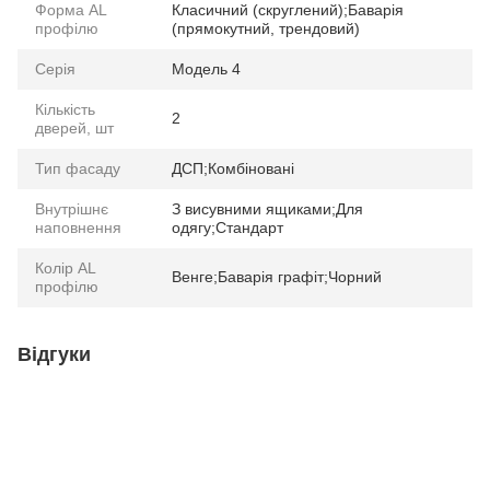
Форма AL
Класичний (скруглений);Баварія
профілю
(прямокутний, трендовий)
Серія
Модель 4
Кількість
2
дверей, шт
Тип фасаду
ДСП;Комбіновані
Внутрішнє
З висувними ящиками;Для
наповнення
одягу;Стандарт
Колір AL
Венге;Баварія графіт;Чорний
профілю
Відгуки