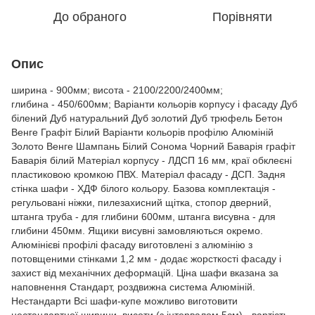
До обраного
Порівняти
Опис
ширина - 900мм; висота - 2100/2200/2400мм;
глибина - 450/600мм; Варіанти кольорів корпусу і фасаду Дуб
білений Дуб натуральний Дуб золотий Дуб трюфель Бетон
Венге Графіт Білий Варіанти кольорів профілю Алюміній
Золото Венге Шампань Білий Сонома Чорний Баварія графіт
Баварія білий Матеріал корпусу - ЛДСП 16 мм, краї обклеєні
пластиковою кромкою ПВХ. Матеріал фасаду - ДСП. Задня
стінка шафи - ХДФ білого кольору. Базова комплектація -
регульовані ніжки, пилезахисний щітка, стопор дверний,
штанга труба - для глибини 600мм, штанга висувна - для
глибини 450мм. Ящики висувні замовляються окремо.
Алюмінієві профілі фасаду виготовлені з алюмінію з
потовщеними стінками 1,2 мм - додає жорсткості фасаду і
захист від механічних деформацій. Ціна шафи вказана за
наповнення Стандарт, роздвижна система Алюміній.
Нестандарти Всі шафи-купе можливо виготовити