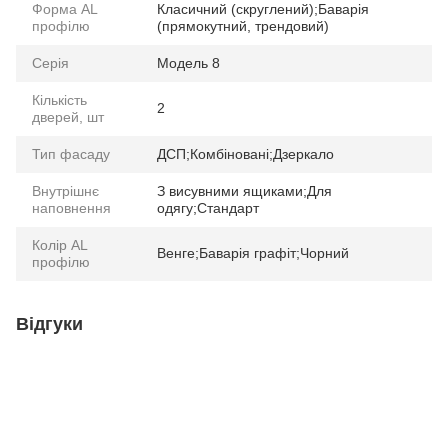
Форма AL
Класичний (скруглений);Баварія
профілю
(прямокутний, трендовий)
Серія
Модель 8
Кількість
2
дверей, шт
Тип фасаду
ДСП;Комбіновані;Дзеркало
Внутрішнє
З висувними ящиками;Для
наповнення
одягу;Стандарт
Колір AL
Венге;Баварія графіт;Чорний
профілю
Відгуки