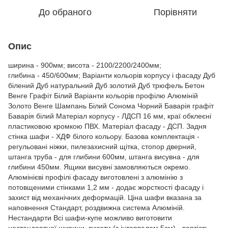
До обраного
Порівняти
Опис
ширина - 900мм; висота - 2100/2200/2400мм;
глибина - 450/600мм; Варіанти кольорів корпусу і фасаду Дуб
білений Дуб натуральний Дуб золотий Дуб трюфель Бетон
Венге Графіт Білий Варіанти кольорів профілю Алюміній
Золото Венге Шампань Білий Сонома Чорний Баварія графіт
Баварія білий Матеріал корпусу - ЛДСП 16 мм, краї обклеєні
пластиковою кромкою ПВХ. Матеріал фасаду - ДСП. Задня
стінка шафи - ХДФ білого кольору. Базова комплектація -
регульовані ніжки, пилезахисний щітка, стопор дверний,
штанга труба - для глибини 600мм, штанга висувна - для
глибини 450мм. Ящики висувні замовляються окремо.
Алюмінієві профілі фасаду виготовлені з алюмінію з
потовщеними стінками 1,2 мм - додає жорсткості фасаду і
захист від механічних деформацій. Ціна шафи вказана за
наповнення Стандарт, роздвижна система Алюміній.
Нестандарти Всі шафи-купе можливо виготовити