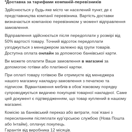
*Доставка за тарифами компаній-перевізників
Здійснюється у будь-яке місто чи населений пункт, де є
представництва компанії перевізника. Вартість доставки
визначається компанією перевізником у момент відправлення
замовлення.
Відправлення здійснюється після передоплати у розмірі від
50% вартості товару. Точний відсоток передоплати
узгоджується з менеджером залежно від групи товарів.
Доступна оплата
онлайн
за допомогою банківської карти.
Ви можете оплатити Ваше замовлення
в магазині
за
допомогою готівки або платіжної картки.
При оплаті товару готівкою Ви отримуєте від менеджера
нашого магазину накладну-замовлення з печаткою та
підписом. Відвантаження меблів в обов`язковому порядку
супроводжується видачею покупцеві товарної накладної. Саме
цей документ є підтвердженням, що товар куплений в нашому
магазині.
Комісію за банківський переказ або витрати, пов`язані з
пересиланням післяплати кур'єрською службою (Нова Пошта
або Інтайм), оплачує покупець.
Гарантія від виробника 12 місяців.