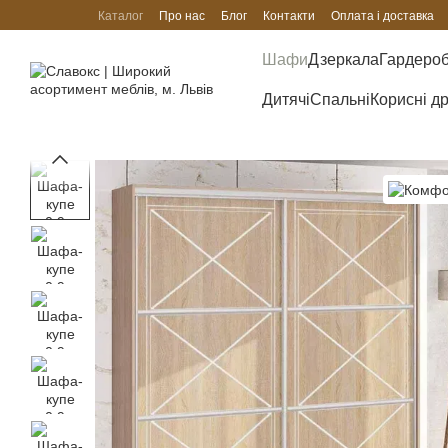
Перейти до основного контенту
Каталог
Про нас
Блог
Контакти
Оплата і доставка
Шафи
Дзеркала
Гардеро
Дитячі
Спальні
Корисні д