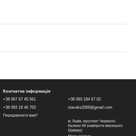
Контактна інформація
+38 067 67 45 561
+38 093 184 67 02
+38 093 18 46 702
slavoks2000@gmail.com
Передзвонити вам?
м. Львів, проспект Червоної
Калини 49 (навпроти верхнього
Шувару)