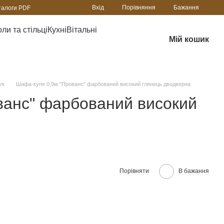
Порівняння
Вхід
Бажання
талоги PDF
ли та стільці
Кухні
Вітальні
Мій кошик
лі
Шафа-купе 0,9м "Прованс" фарбований високий глянець дводверна
ванс" фарбований високий
Порівняти
В бажання