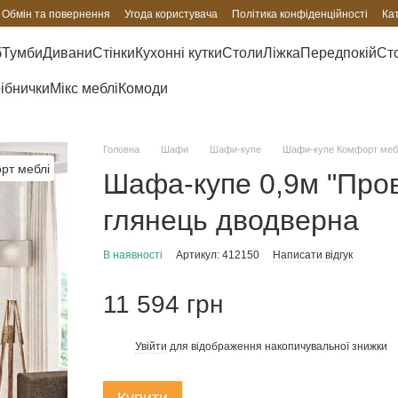
Обмін та повернення
Угода користувача
Політика конфіденційності
Ка
б
Тумби
Дивани
Стінки
Кухонні кутки
Столи
Ліжка
Передпокій
Сто
рібнички
Мікс меблі
Комоди
Головна
Шафи
Шафи-купе
Шафи-купе Комфорт меб
Шафа-купе 0,9м "Про
глянець дводверна
В наявності
Артикул: 412150
Написати відгук
11 594 грн
Увійти
для відображення накопичувальної знижки
%