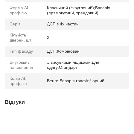
Форма AL
Класичний (скруглений);Баварія
профілю
(прямокутний, трендовий)
Серія
ДСП з 4х частин
Кількість
2
дверей, шт
Тип фасаду
ДСП;Комбіновані
Внутрішнє
З висувними ящиками;Для
наповнення
одягу;Стандарт
Колір AL
Венге;Баварія графіт;Чорний
профілю
Відгуки