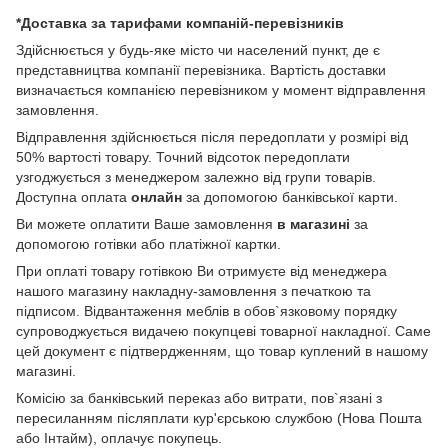
*Доставка за тарифами компаній-перевізників
Здійснюється у будь-яке місто чи населений пункт, де є
представництва компанії перевізника. Вартість доставки
визначається компанією перевізником у момент відправлення
замовлення.
Відправлення здійснюється після передоплати у розмірі від
50% вартості товару. Точний відсоток передоплати
узгоджується з менеджером залежно від групи товарів.
Доступна оплата
онлайн
за допомогою банківської карти.
Ви можете оплатити Ваше замовлення
в магазині
за
допомогою готівки або платіжної картки.
При оплаті товару готівкою Ви отримуєте від менеджера
нашого магазину накладну-замовлення з печаткою та
підписом. Відвантаження меблів в обов`язковому порядку
супроводжується видачею покупцеві товарної накладної. Саме
цей документ є підтвердженням, що товар куплений в нашому
магазині.
Комісію за банківський переказ або витрати, пов`язані з
пересиланням післяплати кур'єрською службою (Нова Пошта
або Інтайм), оплачує покупець.