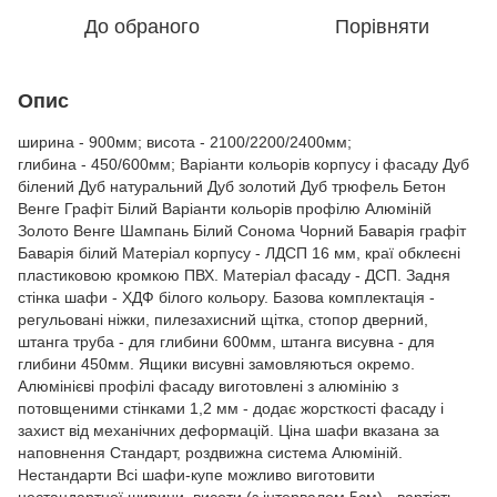
До обраного
Порівняти
Опис
ширина - 900мм; висота - 2100/2200/2400мм;
глибина - 450/600мм; Варіанти кольорів корпусу і фасаду Дуб
білений Дуб натуральний Дуб золотий Дуб трюфель Бетон
Венге Графіт Білий Варіанти кольорів профілю Алюміній
Золото Венге Шампань Білий Сонома Чорний Баварія графіт
Баварія білий Матеріал корпусу - ЛДСП 16 мм, краї обклеєні
пластиковою кромкою ПВХ. Матеріал фасаду - ДСП. Задня
стінка шафи - ХДФ білого кольору. Базова комплектація -
регульовані ніжки, пилезахисний щітка, стопор дверний,
штанга труба - для глибини 600мм, штанга висувна - для
глибини 450мм. Ящики висувні замовляються окремо.
Алюмінієві профілі фасаду виготовлені з алюмінію з
потовщеними стінками 1,2 мм - додає жорсткості фасаду і
захист від механічних деформацій. Ціна шафи вказана за
наповнення Стандарт, роздвижна система Алюміній.
Нестандарти Всі шафи-купе можливо виготовити