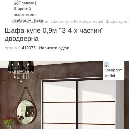
Шафи
Шафи-купе
Шафи-купе Комфорт меблі
Шафа-купе 0
Шафа-купе 0,9м "З 4-х частин"
дводверна
Артикул:
412075
Написати відгук