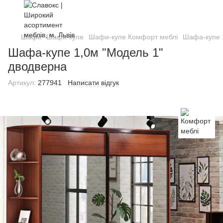
Шафи
Шафи-купе
Шафи-купе Комфорт меблі
Шафа-купе 
Шафа-купе 1,0м "Модель 1"
дводверна
Артикул:
277941
Написати відгук