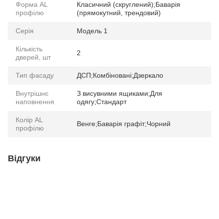
Форма AL
Класичний (скруглений);Баварія
профілю
(прямокутний, трендовий)
Серія
Модель 1
Кількість
2
дверей, шт
Тип фасаду
ДСП;Комбіновані;Дзеркало
Внутрішнє
З висувними ящиками;Для
наповнення
одягу;Стандарт
Колір AL
Венге;Баварія графіт;Чорний
профілю
Відгуки