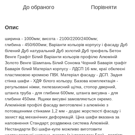
До обраного
Порівняти
Опис
ширина - 1000мм; висота - 2100/2200/2400мм;
глибина - 450/600мм; Варіанти кольорів корпусу і фасаду Дуб
білений Дуб натуральний Дуб золотий Дуб трюфель Бетон
Венге Графіт Білий Варіанти кольорів профілю Алюміній
Золото Венге Шампань Білий Сонома Чорний Баварія графіт
Баварія білий Матеріал корпусу - ЛДСП 16 мм, краї обклеєні
пластиковою кромкою ПВХ. Матеріал фасаду - ДСП. Задня
стінка шафи - ХДФ білого кольору. Базова комплектація -
регульовані ніжки, пилезахисний щітка, стопор дверний,
штанга труба - для глибини 600мм, штанга висувна - для
глибини 450мм. Ящики висувні замовляються окремо.
Алюмінієві профілі фасаду виготовлені з алюмінію з
потовщеними стінками 1,2 мм - додає жорсткості фасаду і
захист від механічних деформацій. Ціна шафи вказана за
наповнення Стандарт, роздвижна система Алюміній.
Нестандарти Всі шафи-купе можливо виготовити