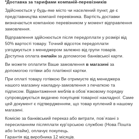
*Доставка за тарифами компаній-перевізників
Здійснюється у будь-яке місто чи населений пункт, де є
представництва компанії перевізника. Вартість доставки
визначається компанією перевізником у момент відправлення
замовлення.
Відправлення здійснюється після передоплати у розмірі від
50% вартості товару. Точний відсоток передоплати
узгоджується з менеджером залежно від групи товарів.
Доступна оплата
онлайн
за допомогою банківської карти.
Ви можете оплатити Ваше замовлення
в магазині
за
допомогою готівки або платіжної картки.
При оплаті товару готівкою Ви отримуєте від менеджера
нашого магазину накладну-замовлення з печаткою та
підписом. Відвантаження меблів в обов`язковому порядку
супроводжується видачею покупцеві товарної накладної. Саме
цей документ є підтвердженням, що товар куплений в нашому
магазині.
Комісію за банківський переказ або витрати, пов`язані з
пересиланням післяплати кур'єрською службою (Нова Пошта
або Інтайм), оплачує покупець.
Гарантія від виробника 12 місяців.