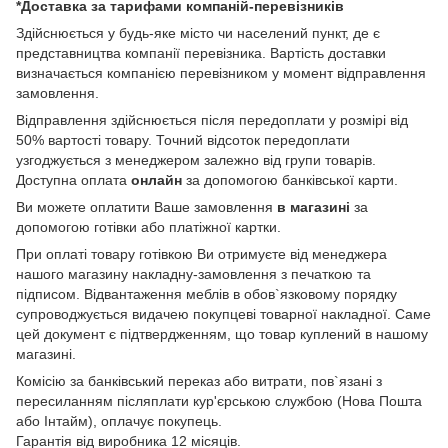
*Доставка за тарифами компаній-перевізників
Здійснюється у будь-яке місто чи населений пункт, де є
представництва компанії перевізника. Вартість доставки
визначається компанією перевізником у момент відправлення
замовлення.
Відправлення здійснюється після передоплати у розмірі від
50% вартості товару. Точний відсоток передоплати
узгоджується з менеджером залежно від групи товарів.
Доступна оплата
онлайн
за допомогою банківської карти.
Ви можете оплатити Ваше замовлення
в магазині
за
допомогою готівки або платіжної картки.
При оплаті товару готівкою Ви отримуєте від менеджера
нашого магазину накладну-замовлення з печаткою та
підписом. Відвантаження меблів в обов`язковому порядку
супроводжується видачею покупцеві товарної накладної. Саме
цей документ є підтвердженням, що товар куплений в нашому
магазині.
Комісію за банківський переказ або витрати, пов`язані з
пересиланням післяплати кур'єрською службою (Нова Пошта
або Інтайм), оплачує покупець.
Гарантія від виробника 12 місяців.