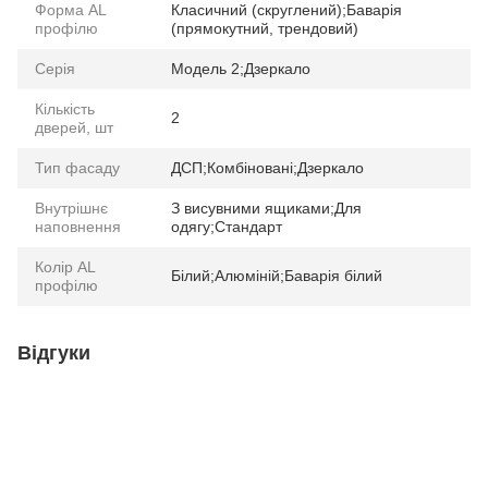
Форма AL
Класичний (скруглений);Баварія
профілю
(прямокутний, трендовий)
Серія
Модель 2;Дзеркало
Кількість
2
дверей, шт
Тип фасаду
ДСП;Комбіновані;Дзеркало
Внутрішнє
З висувними ящиками;Для
наповнення
одягу;Стандарт
Колір AL
Білий;Алюміній;Баварія білий
профілю
Відгуки