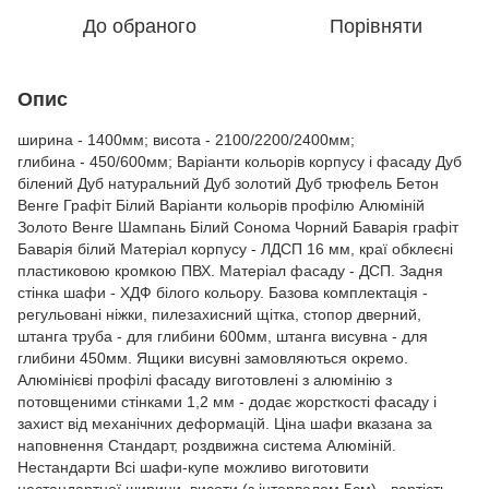
До обраного
Порівняти
Опис
ширина - 1400мм; висота - 2100/2200/2400мм;
глибина - 450/600мм; Варіанти кольорів корпусу і фасаду Дуб
білений Дуб натуральний Дуб золотий Дуб трюфель Бетон
Венге Графіт Білий Варіанти кольорів профілю Алюміній
Золото Венге Шампань Білий Сонома Чорний Баварія графіт
Баварія білий Матеріал корпусу - ЛДСП 16 мм, краї обклеєні
пластиковою кромкою ПВХ. Матеріал фасаду - ДСП. Задня
стінка шафи - ХДФ білого кольору. Базова комплектація -
регульовані ніжки, пилезахисний щітка, стопор дверний,
штанга труба - для глибини 600мм, штанга висувна - для
глибини 450мм. Ящики висувні замовляються окремо.
Алюмінієві профілі фасаду виготовлені з алюмінію з
потовщеними стінками 1,2 мм - додає жорсткості фасаду і
захист від механічних деформацій. Ціна шафи вказана за
наповнення Стандарт, роздвижна система Алюміній.
Нестандарти Всі шафи-купе можливо виготовити