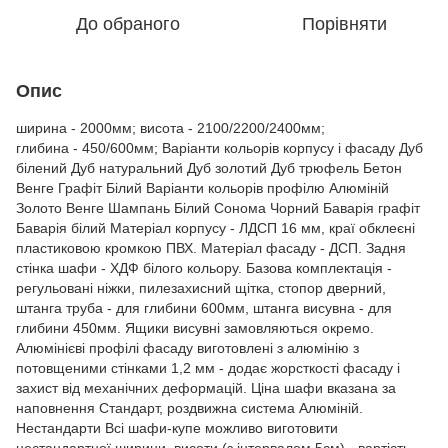
До обраного
Порівняти
Опис
ширина - 2000мм; висота - 2100/2200/2400мм;
глибина - 450/600мм; Варіанти кольорів корпусу і фасаду Дуб
білений Дуб натуральний Дуб золотий Дуб трюфель Бетон
Венге Графіт Білий Варіанти кольорів профілю Алюміній
Золото Венге Шампань Білий Сонома Чорний Баварія графіт
Баварія білий Матеріал корпусу - ЛДСП 16 мм, краї обклеєні
пластиковою кромкою ПВХ. Матеріал фасаду - ДСП. Задня
стінка шафи - ХДФ білого кольору. Базова комплектація -
регульовані ніжки, пилезахисний щітка, стопор дверний,
штанга труба - для глибини 600мм, штанга висувна - для
глибини 450мм. Ящики висувні замовляються окремо.
Алюмінієві профілі фасаду виготовлені з алюмінію з
потовщеними стінками 1,2 мм - додає жорсткості фасаду і
захист від механічних деформацій. Ціна шафи вказана за
наповнення Стандарт, роздвижна система Алюміній.
Нестандарти Всі шафи-купе можливо виготовити