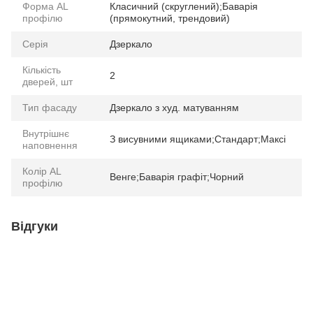
Форма AL
Класичний (скруглений);Баварія
профілю
(прямокутний, трендовий)
Серія
Дзеркало
Кількість
2
дверей, шт
Тип фасаду
Дзеркало з худ. матуванням
Внутрішнє
З висувними ящиками;Стандарт;Максі
наповнення
Колір AL
Венге;Баварія графіт;Чорний
профілю
Відгуки