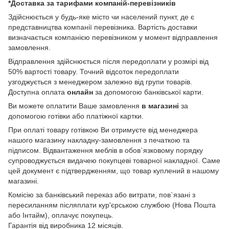
*Доставка за тарифами компаній-перевізників
Здійснюється у будь-яке місто чи населений пункт, де є
представництва компанії перевізника. Вартість доставки
визначається компанією перевізником у момент відправлення
замовлення.
Відправлення здійснюється після передоплати у розмірі від
50% вартості товару. Точний відсоток передоплати
узгоджується з менеджером залежно від групи товарів.
Доступна оплата
онлайн
за допомогою банківської карти.
Ви можете оплатити Ваше замовлення
в магазині
за
допомогою готівки або платіжної картки.
При оплаті товару готівкою Ви отримуєте від менеджера
нашого магазину накладну-замовлення з печаткою та
підписом. Відвантаження меблів в обов`язковому порядку
супроводжується видачею покупцеві товарної накладної. Саме
цей документ є підтвердженням, що товар куплений в нашому
магазині.
Комісію за банківський переказ або витрати, пов`язані з
пересиланням післяплати кур'єрською службою (Нова Пошта
або Інтайм), оплачує покупець.
Гарантія від виробника 12 місяців.