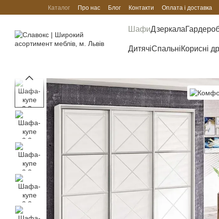
Перейти до основного контенту
Каталог
Про нас
Блог
Контакти
Оплата і доставка
Шафи
Дзеркала
Гардеро
Дитячі
Спальні
Корисні д