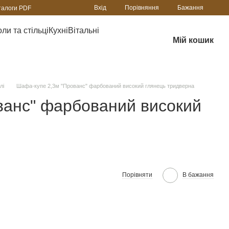
Порівняння
Вхід
Бажання
талоги PDF
ли та стільці
Кухні
Вітальні
Мій кошик
лі
Шафа-купе 2,3м "Прованс" фарбований високий глянець тридверна
ванс" фарбований високий
Порівняти
В бажання