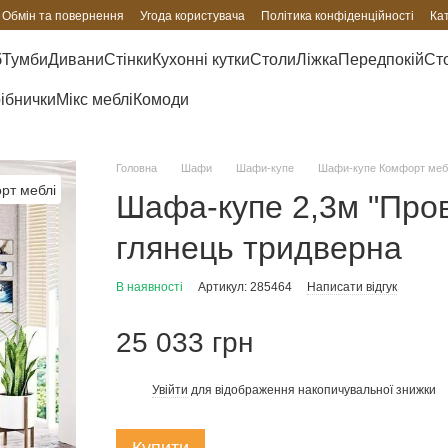
Обмін та повернення
Угода користувача
Політика конфіденційності
Ка
б
Тумби
Дивани
Стінки
Кухонні кутки
Столи
Ліжка
Передпокій
Сто
рібнички
Мікс меблі
Комоди
Головна
Шафи
Шафи-купе
Шафи-купе Комфорт меб
Шафа-купе 2,3м "Про
глянець тридверна
В наявності
Артикул: 285464
Написати відгук
25 033 грн
Увійти
для відображення накопичувальної знижки
%