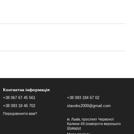
Контактна інформація
+38 067 67 45 561
+38 093 184 67 02
+38 093 18 46 702
slavoks2000@gmail.com
Передзвонити вам?
м. Львів, проспект Червоної
Калини 49 (навпроти верхнього
Шувару)