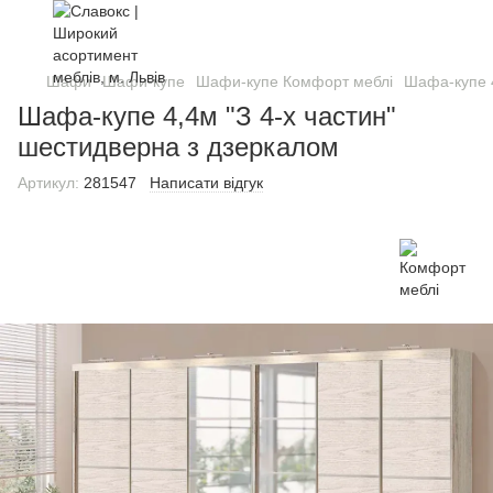
Шафи
Шафи-купе
Шафи-купе Комфорт меблі
Шафа-купе 4
Шафа-купе 4,4м "З 4-х частин"
шестидверна з дзеркалом
Артикул:
281547
Написати відгук