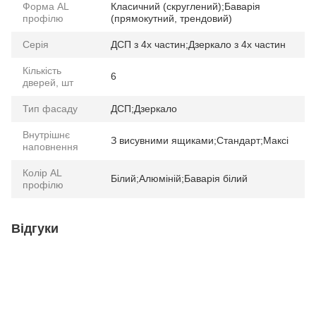
Форма AL
Класичний (скруглений);Баварія
профілю
(прямокутний, трендовий)
Серія
ДСП з 4х частин;Дзеркало з 4х частин
Кількість
6
дверей, шт
Тип фасаду
ДСП;Дзеркало
Внутрішнє
З висувними ящиками;Стандарт;Максі
наповнення
Колір AL
Білий;Алюміній;Баварія білий
профілю
Відгуки