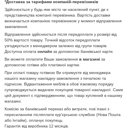
*Доставка за тарифами компаній-перевізників
Здійснюється у будь-яке місто чи населений пункт, де є
представництва компанії перевізника. Вартість доставки
визначається компанією перевізником у момент відправлення
замовлення.
Відправлення здійснюється після передоплати у розмірі від
50% вартості товару. Точний відсоток передоплати
узгоджується з менеджером залежно від групи товарів.
Доступна оплата
онлайн
за допомогою банківської карти.
Ви можете оплатити Ваше замовлення
в магазині
за
допомогою готівки або платіжної картки.
При оплаті товару готівкою Ви отримуєте від менеджера
нашого магазину накладну-замовлення з печаткою та
підписом. Відвантаження меблів в обов`язковому порядку
супроводжується видачею покупцеві товарної накладної. Саме
цей документ є підтвердженням, що товар куплений в нашому
магазині.
Комісію за банківський переказ або витрати, пов`язані з
пересиланням післяплати кур'єрською службою (Нова Пошта
або Інтайм), оплачує покупець.
Гарантія від виробника 12 місяців.