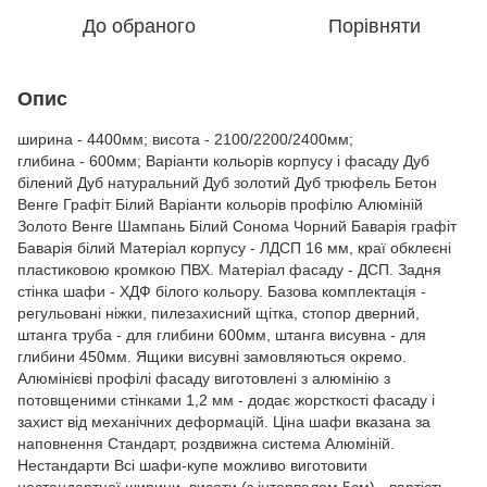
До обраного
Порівняти
Опис
ширина - 4400мм; висота - 2100/2200/2400мм;
глибина - 600мм; Варіанти кольорів корпусу і фасаду Дуб
білений Дуб натуральний Дуб золотий Дуб трюфель Бетон
Венге Графіт Білий Варіанти кольорів профілю Алюміній
Золото Венге Шампань Білий Сонома Чорний Баварія графіт
Баварія білий Матеріал корпусу - ЛДСП 16 мм, краї обклеєні
пластиковою кромкою ПВХ. Матеріал фасаду - ДСП. Задня
стінка шафи - ХДФ білого кольору. Базова комплектація -
регульовані ніжки, пилезахисний щітка, стопор дверний,
штанга труба - для глибини 600мм, штанга висувна - для
глибини 450мм. Ящики висувні замовляються окремо.
Алюмінієві профілі фасаду виготовлені з алюмінію з
потовщеними стінками 1,2 мм - додає жорсткості фасаду і
захист від механічних деформацій. Ціна шафи вказана за
наповнення Стандарт, роздвижна система Алюміній.
Нестандарти Всі шафи-купе можливо виготовити