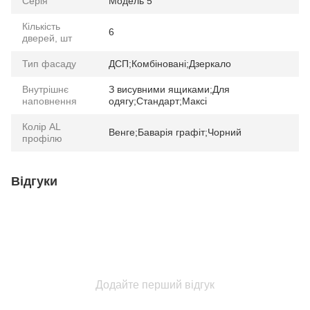
Серія
Модель 5
Кількість
6
дверей, шт
Тип фасаду
ДСП;Комбіновані;Дзеркало
Внутрішнє
З висувними ящиками;Для
наповнення
одягу;Стандарт;Максі
Колір AL
Венге;Баварія графіт;Чорний
профілю
Відгуки
Додайте перший відгук