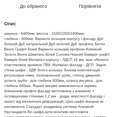
До обраного
Порівняти
Опис
ширина - 5400мм; висота - 2100/2200/2400мм;
глибина - 600мм; Варіанти кольорів корпусу і фасаду Дуб
білений Дуб натуральний Дуб золотий Дуб трюфель Бетон
Венге Графіт Білий Варіанти кольорів профілю Алюміній
Золото Венге Шампань Білий Сонома Чорний Баварія графіт
Баварія білий Матеріал корпусу - ЛДСП 16 мм, краї обклеєні
пластиковою кромкою ПВХ. Матеріал фасаду - ДСП. Задня
стінка шафи - ХДФ білого кольору. Базова комплектація -
регульовані ніжки, пилезахисний щітка, стопор дверний,
штанга труба - для глибини 600мм, штанга висувна - для
глибини 450мм. Ящики висувні замовляються окремо.
Алюмінієві профілі фасаду виготовлені з алюмінію з
потовщеними стінками 1,2 мм - додає жорсткості фасаду і
захист від механічних деформацій. Ціна шафи вказана за
наповнення Стандарт, роздвижна система Алюміній.
Нестандарти Всі шафи-купе можливо виготовити