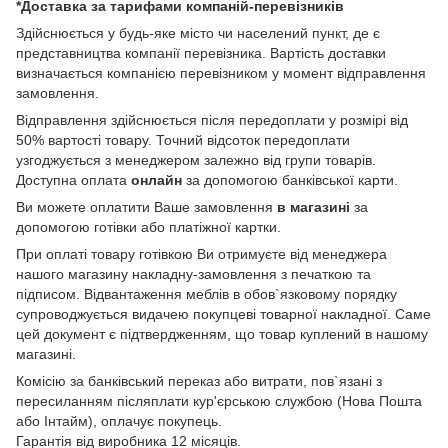
*Доставка за тарифами компаній-перевізників
Здійснюється у будь-яке місто чи населений пункт, де є
представництва компанії перевізника. Вартість доставки
визначається компанією перевізником у момент відправлення
замовлення.
Відправлення здійснюється після передоплати у розмірі від
50% вартості товару. Точний відсоток передоплати
узгоджується з менеджером залежно від групи товарів.
Доступна оплата
онлайн
за допомогою банківської карти.
Ви можете оплатити Ваше замовлення
в магазині
за
допомогою готівки або платіжної картки.
При оплаті товару готівкою Ви отримуєте від менеджера
нашого магазину накладну-замовлення з печаткою та
підписом. Відвантаження меблів в обов`язковому порядку
супроводжується видачею покупцеві товарної накладної. Саме
цей документ є підтвердженням, що товар куплений в нашому
магазині.
Комісію за банківський переказ або витрати, пов`язані з
пересиланням післяплати кур'єрською службою (Нова Пошта
або Інтайм), оплачує покупець.
Гарантія від виробника 12 місяців.