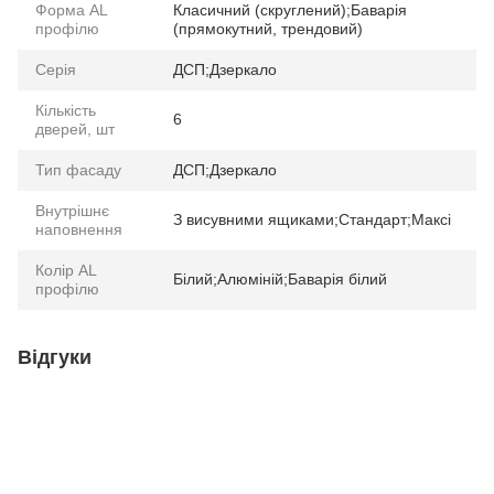
Форма AL
Класичний (скруглений);Баварія
профілю
(прямокутний, трендовий)
Серія
ДСП;Дзеркало
Кількість
6
дверей, шт
Тип фасаду
ДСП;Дзеркало
Внутрішнє
З висувними ящиками;Стандарт;Максі
наповнення
Колір AL
Білий;Алюміній;Баварія білий
профілю
Відгуки