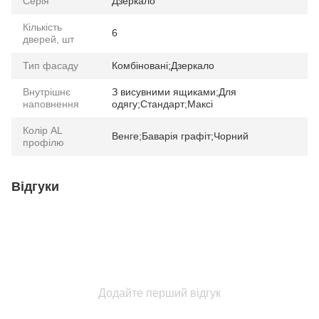
Серія
Дзеркало
Кількість
6
дверей, шт
Тип фасаду
Комбіновані;Дзеркало
Внутрішнє
З висувними ящиками;Для
наповнення
одягу;Стандарт;Максі
Колір AL
Венге;Баварія графіт;Чорний
профілю
Відгуки
Додайте перший відгук