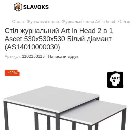
Столи
Журнальні столи
Журнальні столи Art in head
Стіл 
Стіл журнальний Art in Head 2 в 1
Ascet 530x530x530 Білий діамант
(AS14010000030)
Артикул:
1102150115
Написати відгук
−20%