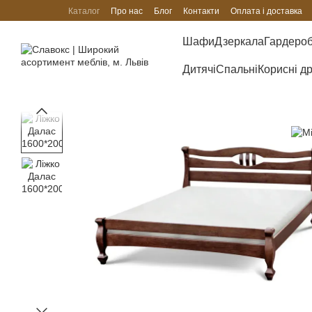
Перейти до основного контенту
Каталог
Про нас
Блог
Контакти
Оплата і доставка
Шафи
Дзеркала
Гардеро
Дитячі
Спальні
Корисні д