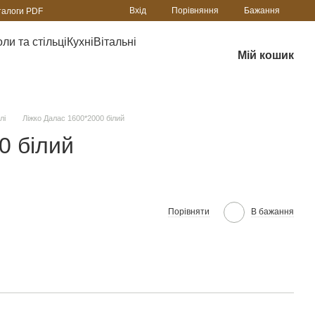
Порівняння
Вхід
Бажання
талоги PDF
ли та стільці
Кухні
Вітальні
Мій кошик
лі
Ліжко Далас 1600*2000 білий
0 білий
Порівняти
В бажання