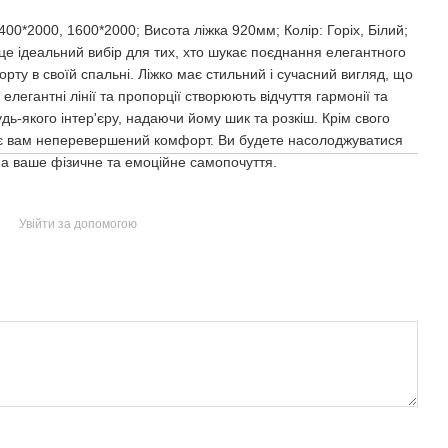
400*2000, 1600*2000; Висота ліжка 920мм; Колір: Горіх, Білий;
це ідеальний вибір для тих, хто шукає поєднання елегантного
рту в своїй спальні. Ліжко має стильний і сучасний вигляд, що
елегантні лінії та пропорції створюють відчуття гармонії та
ь-якого інтер'єру, надаючи йому шик та розкіш. Крім свого
ує вам неперевершений комфорт. Ви будете насолоджуватися
на ваше фізичне та емоційне самопочуття.
Увійти за допомогою