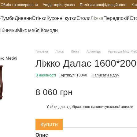
Обмін та повернення
Угода користувача
Політика конфіденційності
Ка
б
Тумби
Дивани
Стінки
Кухонні кутки
Столи
Ліжка
Передпокій
Сто
рібнички
Мікс меблі
Комоди
Головна
Ліжка
Ліжка
Артеміда
Артеміда Мікс Меб
Ліжко Далас 1600*200
В наявності
Артикул: 18840
Написати відгук
8 060 грн
Увійти
для відображення накопичувальної знижки
%
Купити
Опис