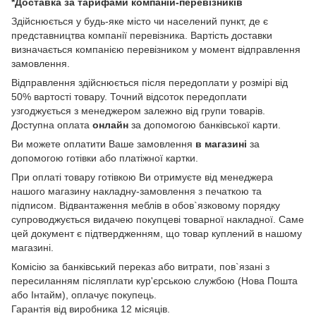
*Доставка за тарифами компаній-перевізників
Здійснюється у будь-яке місто чи населений пункт, де є
представництва компанії перевізника. Вартість доставки
визначається компанією перевізником у момент відправлення
замовлення.
Відправлення здійснюється після передоплати у розмірі від
50% вартості товару. Точний відсоток передоплати
узгоджується з менеджером залежно від групи товарів.
Доступна оплата
онлайн
за допомогою банківської карти.
Ви можете оплатити Ваше замовлення
в магазині
за
допомогою готівки або платіжної картки.
При оплаті товару готівкою Ви отримуєте від менеджера
нашого магазину накладну-замовлення з печаткою та
підписом. Відвантаження меблів в обов`язковому порядку
супроводжується видачею покупцеві товарної накладної. Саме
цей документ є підтвердженням, що товар куплений в нашому
магазині.
Комісію за банківський переказ або витрати, пов`язані з
пересиланням післяплати кур'єрською службою (Нова Пошта
або Інтайм), оплачує покупець.
Гарантія від виробника 12 місяців.