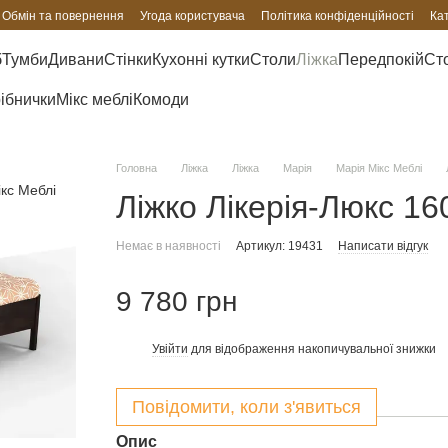
Обмін та повернення
Угода користувача
Політика конфіденційності
Ка
б
Тумби
Дивани
Стінки
Кухонні кутки
Столи
Ліжка
Передпокій
Сто
рібнички
Мікс меблі
Комоди
Головна
Ліжка
Ліжка
Марія
Марія Мікс Меблі
Ліжко Лікерія-Люкс 16
Немає в наявності
Артикул: 19431
Написати відгук
9 780 грн
Увійти
для відображення накопичувальної знижки
%
Повідомити, коли з'явиться
Опис