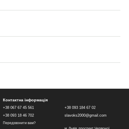
Контактна інформація
+38 067 67 45 561
+38 093 184 67 02
+38 093 18 46 702
slavoks2000@gmail.com
Передзвонити вам?
м. Львів, проспект Червоної