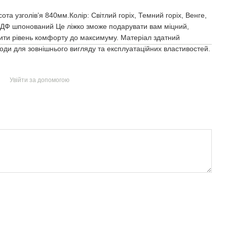
ота узголів’я 840мм.Колір: Світлий горіх, Темний горіх, Венге,
 МДФ шпонований Це ліжко зможе подарувати вам міцний,
ищити рівень комфорту до максимуму. Матеріал здатний
ди для зовнішнього вигляду та експлуатаційних властивостей.
Увійти за допомогою