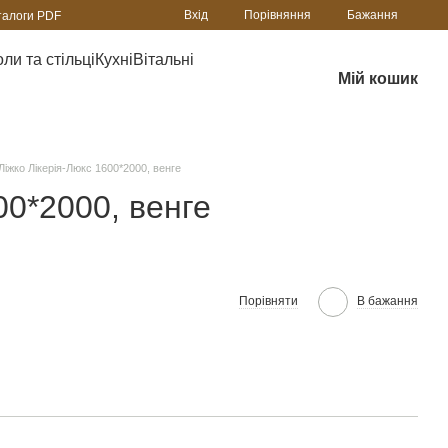
Порівняння
Вхід
Бажання
талоги PDF
ли та стільці
Кухні
Вітальні
Мій кошик
Ліжко Лікерія-Люкс 1600*2000, венге
00*2000, венге
Порівняти
В бажання