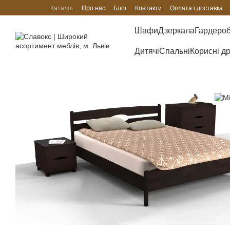
Перейти до основного контенту
Каталог
Про нас
Блог
Контакти
Оплата і доставка
Шафи
Дзеркала
Гардеро
Дитячі
Спальні
Корисні д